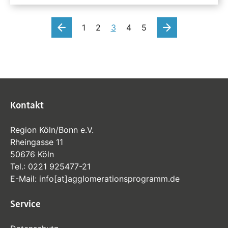
vorherige
nächste
1
2
3
4
5
Kontakt
Region Köln/Bonn e.V.
Rheingasse 11
50676 Köln
Tel.:
0221 925477-21
E-Mail:
info
[at]
agglomerationsprogramm
.de
Service