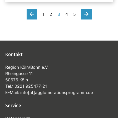
vorherige
nächste
1
2
3
4
5
Kontakt
Region Köln/Bonn e.V.
Rheingasse 11
50676 Köln
Tel.:
0221 925477-21
E-Mail:
info
[at]
agglomerationsprogramm
.de
Service