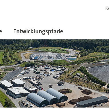
K
e
Entwicklungspfade