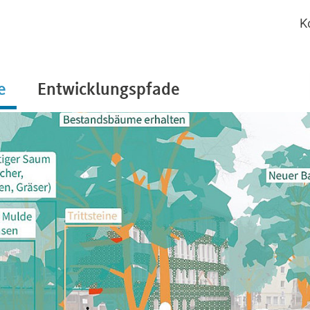
K
e
Entwicklungspfade