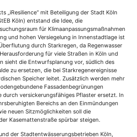
 „iResilience“ mit Beteiligung der Stadt Köln
EB Köln) entstand die Idee, die
ersuchungsraum für Klimaanpassungsmaßnahmen
ng und hohen Versiegelung in Innenstadtlage ist
e Überflutung durch Starkregen, da Regenwasser
 Herausforderung für viele Straßen in Köln und
n sieht die Entwurfsplanung vor, südlich des
de zu ersetzen, die bei Starkregenereignisse
dischen Speicher leitet. Zusätzlich werden mehr
d bodengebundene Fassadenbegrünungen
 durch versickerungsfähiges Pflaster ersetzt. In
ehrsberuhigten Bereichs an den Einmündungen
ie neuen Sitzmöglichkeiten soll die
 der Kasemattenstraße spürbar steigen.
n und der Stadtentwässerungsbetrieben Köln,